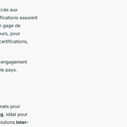
accès aux
fications assurent
un gage de
eurs, pour
ertifications,
r engagement
le pays.
mats pour
ng
, idéal pour
olutions
inter-