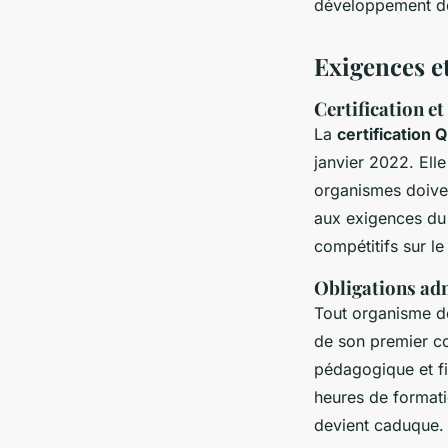
développement de
Exigences e
Certification e
La
certification Q
janvier 2022. Ell
organismes doive
aux exigences du r
compétitifs sur l
Obligations adm
Tout organisme de
de son premier c
pédagogique et fi
heures de formatio
devient caduque.