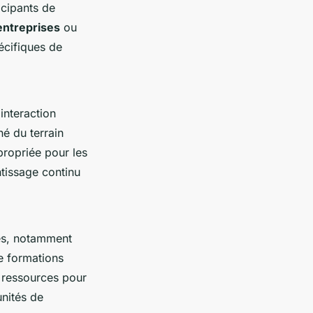
icipants de
entreprises
ou
écifiques de
interaction
é du terrain
ppropriée pour les
ntissage continu
es, notamment
e formations
 ressources pour
unités de