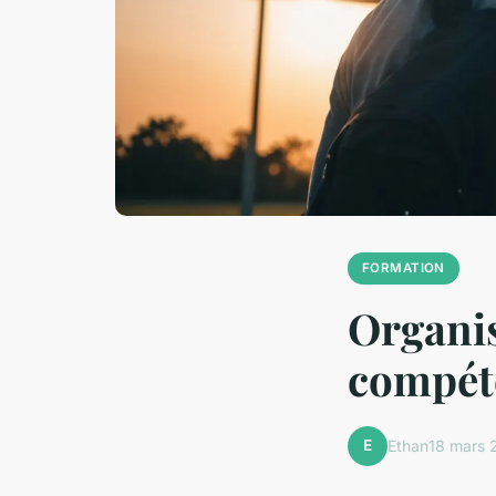
FORMATION
Organis
compéte
E
Ethan
18 mars 