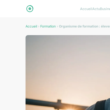
Accueil
Actu
Busin
Accueil
›
Formation
›
Organisme de formation : élev