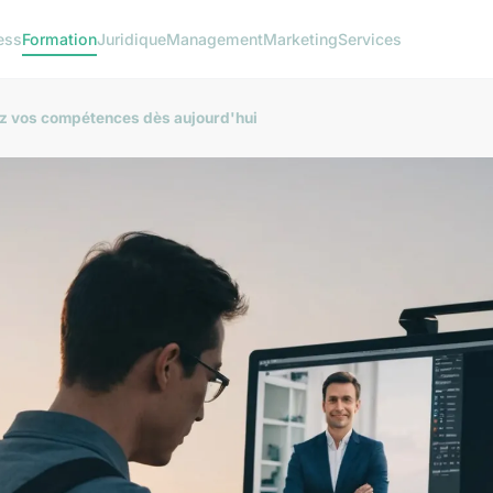
ess
Formation
Juridique
Management
Marketing
Services
ez vos compétences dès aujourd'hui