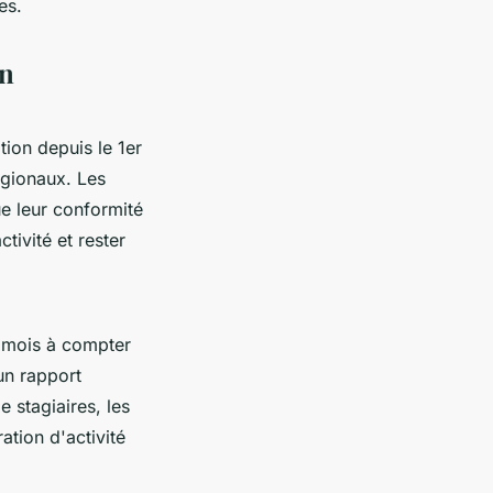
es.
on
ion depuis le 1er
égionaux. Les
e leur conformité
tivité et rester
s mois à compter
un rapport
 stagiaires, les
ation d'activité