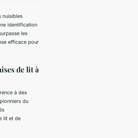
s nuisibles
ne identification
 surpasse les
onse efficace pour
ses de lit à
érence à des
s pionniers du
és
lit et de