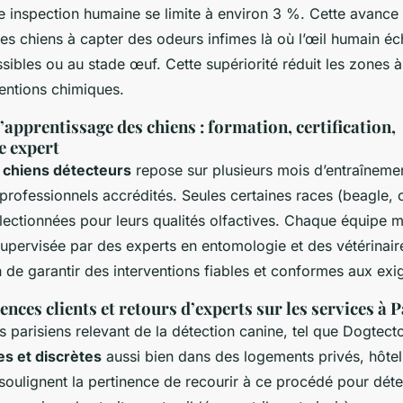
ne inspection humaine se limite à environ 3 %. Cette avance 
es chiens à capter des odeurs infimes là où l’œil humain é
ibles ou au stade œuf. Cette supériorité réduit les zones à 
rventions chimiques.
apprentissage des chiens : formation, certification,
 expert
 chiens détecteurs
repose sur plusieurs mois d’entraînemen
 professionnels accrédités. Seules certaines races (beagle, 
lectionnées pour leurs qualités olfactives. Chaque équipe ma
 supervisée par des experts en entomologie et des vétérinai
n de garantir des interventions fiables et conformes aux exi
nces clients et retours d’experts sur les services à P
s parisiens relevant de la détection canine, tel que Dogtect
es et discrètes
aussi bien dans des logements privés, hôte
 soulignent la pertinence de recourir à ce procédé pour dé