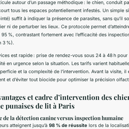
ticule autour d’un passage méthodique : le chien, conduit pa
ourt tous les espaces potentiellement infestés. Un simple s
nté) suffit à indiquer la présence de parasites, sans qu’il s
ier ni de perturber les lieux. Ce protocole permet d’atteind
95 %, contrastant fortement avec l’efficacité des inspection
n 3 %).
ices est rapide : prise de rendez-vous sous 24 à 48 h pour P
ité en urgence selon la situation. Les tarifs varient habitue
perficie et la complexité de l’intervention. Avant la visite, 
 et d’éviter tout biocide pour optimiser la précision olfact
avantages et cadre d’intervention des chie
e punaises de lit à Paris
e de la détection canine versus inspection humaine
eurs atteignent jusqu’à
98 % de réussite
lors de la localisa