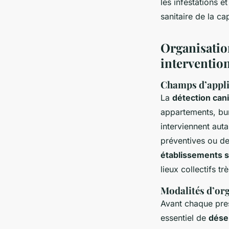
les infestations e
sanitaire de la cap
Organisatio
intervention
Champs d’applic
La
détection cani
appartements, bur
interviennent auta
préventives ou de
établissements s
lieux collectifs tr
Modalités d’org
Avant chaque pres
essentiel de
dése