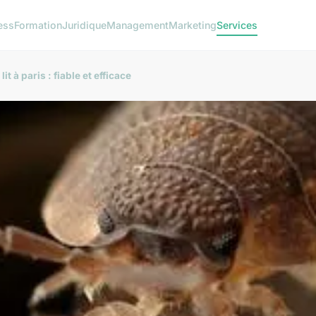
ess
Formation
Juridique
Management
Marketing
Services
t à paris : fiable et efficace