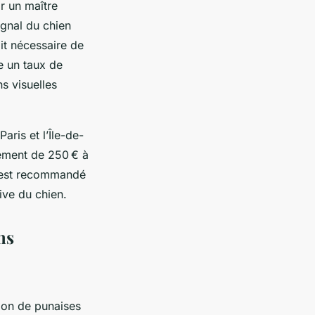
r un maître
ignal du chien
oit nécessaire de
re un taux de
s visuelles
aris et l’Île-de-
llement de 250 € à
il est recommandé
ive du chien.
ns
tion de punaises