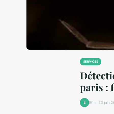
SERVICES
Détecti
paris : 
E
Ethan
30 juin 