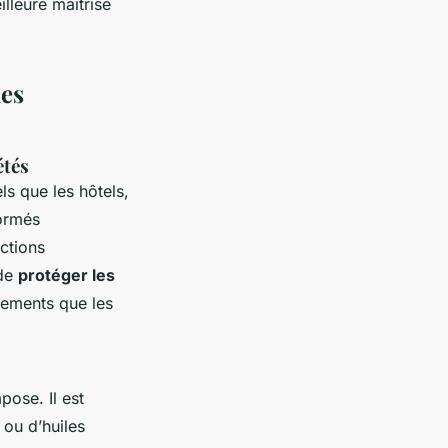
illeure maîtrise
des
étés
ls que les hôtels,
formés
ections
 de
protéger les
ogements que les
pose. Il est
s ou d’huiles