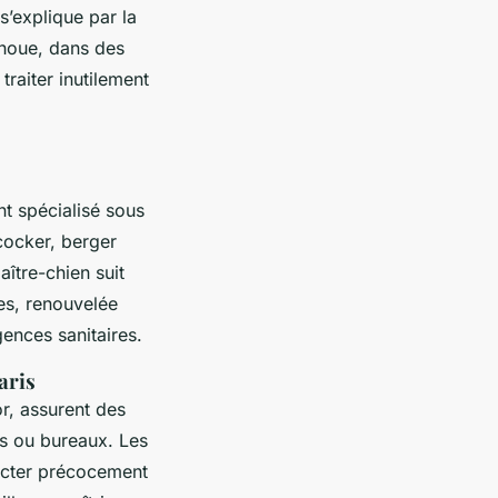
s’explique par la
choue, dans des
traiter inutilement
t spécialisé sous
cocker, berger
ître-chien suit
res, renouvelée
gences sanitaires.
aris
or, assurent des
ls ou bureaux. Les
tecter précocement