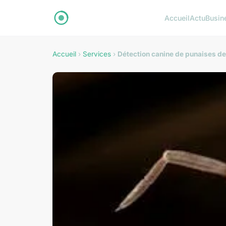
Accueil
Actu
Busin
Accueil
›
Services
›
Détection canine de punaises de li