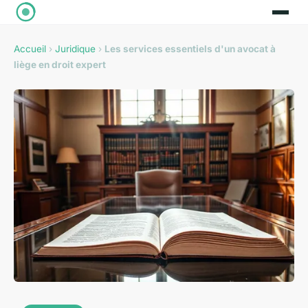
Accueil
›
Juridique
›
Les services essentiels d'un avocat à
liège en droit expert