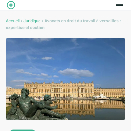
Accueil
›
Juridique
›
Avocats en droit du travail à versailles :
expertise et soutien