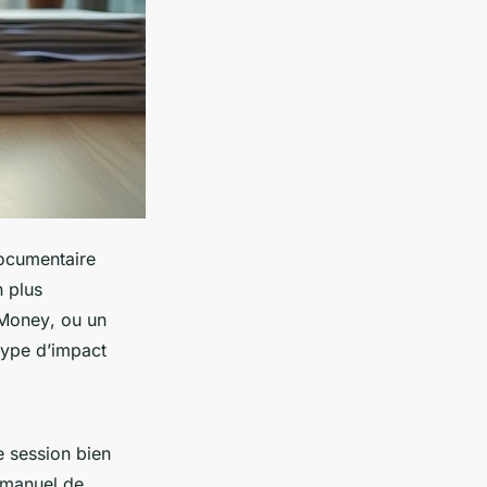
documentaire
n plus
 Money
, ou un
type d’impact
e session bien
n manuel de