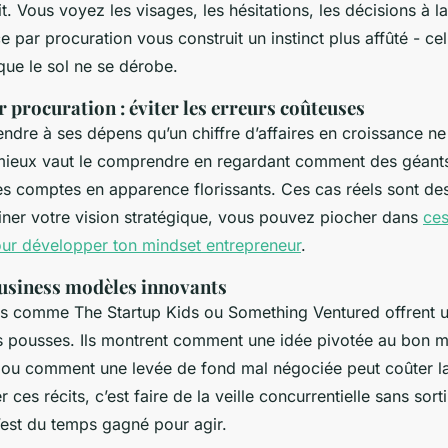
. Vous voyez les visages, les hésitations, les décisions à la
e par procuration vous construit un instinct plus affûté - ce
que le sol ne se dérobe.
r procuration : éviter les erreurs coûteuses
endre à ses dépens qu’un chiffre d’affaires en croissance ne
 mieux vaut le comprendre en regardant comment des géant
s comptes en apparence florissants. Ces cas réels sont de
finer votre vision stratégique, vous pouvez piocher dans
ce
ur développer ton mindset entrepreneur
.
business modèles innovants
res comme
The Startup Kids
ou
Something Ventured
offrent 
 pousses. Ils montrent comment une idée pivotée au bon 
 ou comment une levée de fond mal négociée peut coûter l
r ces récits, c’est faire de la veille concurrentielle sans sor
c’est du temps gagné pour agir.