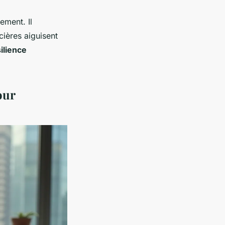
ement. Il
cières aiguisent
ilience
our