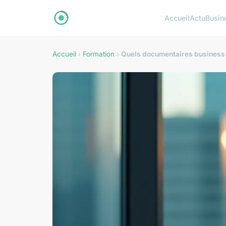
Accueil
Actu
Busin
Accueil
›
Formation
›
Quels documentaires business p