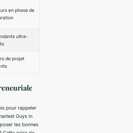
urs en phase de
uration
ndants ultra-
és
rs de projet
nts
reneuriale
is pour rappeler
artest Guys in
e poser les bonnes
? Cette prise de