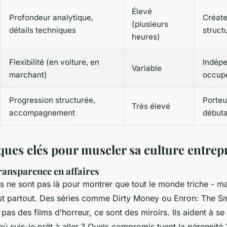
Élevé
Profondeur analytique,
Créate
(plusieurs
détails techniques
struct
heures)
Flexibilité (en voiture, en
Indépe
Variable
marchant)
occup
Progression structurée,
Porteu
Très élevé
accompagnement
débuta
ques clés pour muscler sa culture entrep
transparence en affaires
 ne sont pas là pour montrer que tout le monde triche - ma
est partout. Des séries comme
Dirty Money
ou
Enron: The Sm
pas des films d’horreur, ce sont des miroirs. Ils aident à s
où suis-je prêt à aller ? Quels compromis tuent la pérennité 