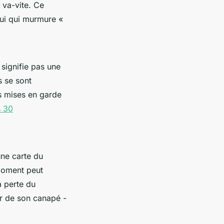
 va-vite. Ce
lui qui murmure «
 signifie pas une
s se sont
s mises en garde
s 30
une carte du
moment peut
a perte du
tir de son canapé -