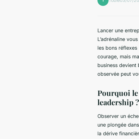
T
Tobie
03/07/2
Lancer une entrep
L’adrénaline vous
les bons réflexes
courage, mais man
business devient 
observée peut vou
Pourquoi le
leadership ?
Observer un éche
une plongée dans
la dérive financi