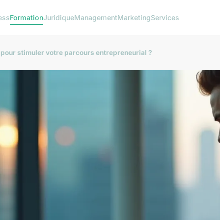
ess
Formation
Juridique
Management
Marketing
Services
our stimuler votre parcours entrepreneurial ?