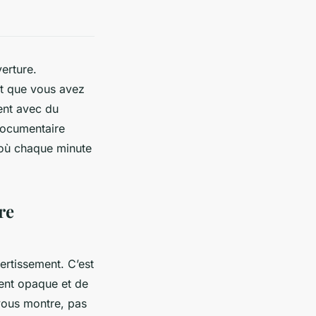
erture.
it que vous avez
ent avec du
documentaire
 où chaque minute
re
ertissement. C’est
ent opaque et de
vous montre, pas