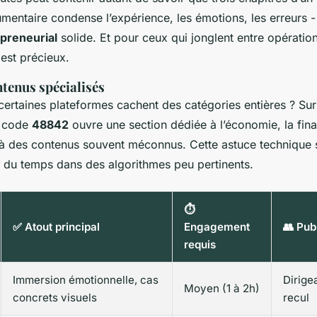
umentaire condense l’expérience, les émotions, les erreurs -
preneurial
solide. Et pour ceux qui jonglent entre opération
est précieux.
tenus spécialisés
ertaines plateformes cachent des catégories entières ? Sur 
e code
48842
ouvre une section dédiée à l’économie, la finan
 à des contenus souvent méconnus. Cette astuce technique si
e du temps dans des algorithmes peu pertinents.
⏱️
✅ Atout principal
Engagement
👥 Pub
requis
Immersion émotionnelle, cas
Dirige
Moyen (1 à 2h)
concrets visuels
recul